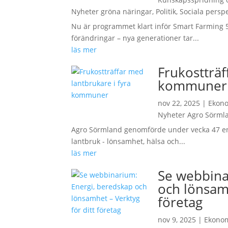
Nyheter gröna näringar
,
Politik
,
Sociala perspe
Nu är programmet klart inför Smart Farming 5 
förändringar – nya generationer tar...
läs mer
Frukostträf
kommuner
nov 22, 2025
|
Ekon
Nyheter Agro Sörml
Agro Sörmland genomförde under vecka 47 e
lantbruk - lönsamhet, hälsa och...
läs mer
Se webbina
och lönsamh
företag
nov 9, 2025
|
Ekono