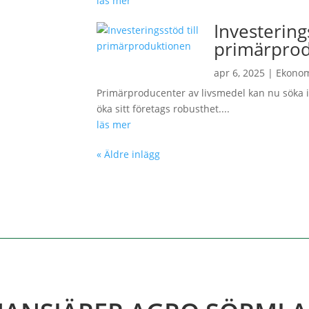
läs mer
Investerings
primärpro
apr 6, 2025
|
Ekono
Primärproducenter av livsmedel kan nu söka i
öka sitt företags robusthet....
läs mer
« Äldre inlägg