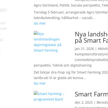
Agro Sörmland
,
Politik
,
Sociala perspektiv
,
Tek
gen
Torsdag 5 februari, arrangerade Agro Sörmla
teknikutveckling, hållbarhet – socialt...
 och
läs mer
 som
Nya landsh
o
på Smart F
ga
jan 21, 2026
|
Aktivi
h
Kompetensförsörjni
Livsmedelsprodukti
perspektiv
,
Teknik och digitalisering
Det börjar dra ihop sig för Smart Farming 202
lantbruk! Vi är glada att kunna...
läs mer
Smart Farm
dec 2, 2025
|
Bered
Kunskapsspridning o