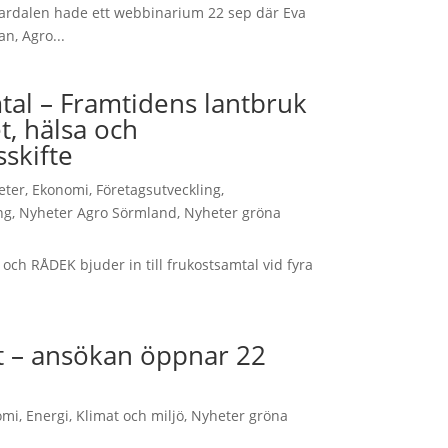
lardalen hade ett webbinarium 22 sep där Eva
n, Agro...
tal – Framtidens lantbruk
t, hälsa och
skifte
teter
,
Ekonomi
,
Företagsutveckling
,
ng
,
Nyheter Agro Sörmland
,
Nyheter gröna
h RÅDEK bjuder in till frukostsamtal vid fyra
et – ansökan öppnar 22
omi
,
Energi
,
Klimat och miljö
,
Nyheter gröna