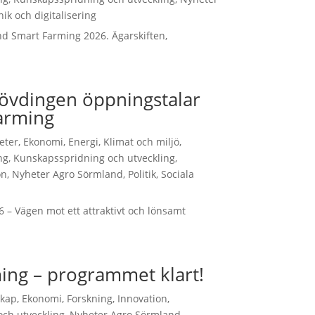
nik och digitalisering
nd Smart Farming 2026. Ägarskiften,
övdingen öppningstalar
arming
teter
,
Ekonomi
,
Energi
,
Klimat och miljö
,
ng
,
Kunskapsspridning och utveckling
,
on
,
Nyheter Agro Sörmland
,
Politik
,
Sociala
6 – Vägen mot ett attraktivt och lönsamt
ing – programmet klart!
skap
,
Ekonomi
,
Forskning
,
Innovation
,
ch utveckling
,
Nyheter Agro Sörmland
,