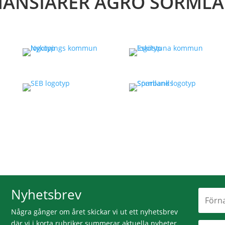
NANSIÄRER AGRO SÖRML
Nyhetsbrev
Några gånger om året skickar vi ut ett nyhetsbrev
där vi i korta rubriker summerar aktuella nyheter,