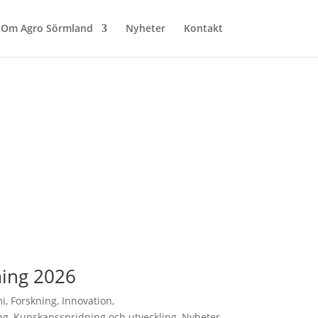
Om Agro Sörmland
Nyheter
Kontakt
ing 2026
i
,
Forskning
,
Innovation
,
ng
,
Kunskapsspridning och utveckling
,
Nyheter