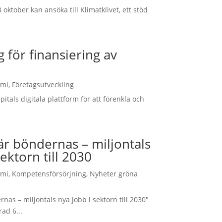
oktober kan ansöka till Klimatklivet, ett stöd
g för finansiering av
omi
,
Företagsutveckling
itals digitala plattform för att förenkla och
är böndernas – miljontals
sektorn till 2030
omi
,
Kompetensförsörjning
,
Nyheter gröna
nas – miljontals nya jobb i sektorn till 2030"
ad 6...