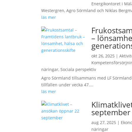
Energikontoret i Mä
Westergren, Agro Sörmland och Niklas Bergma
läs mer
Frukostsam
– lönsamhe
generations
okt 26, 2025
|
Aktivi
Kompetensförsörjni
näringar
,
Sociala perspektiv
Agro Sörmland tillsammans med LF Sörmland oc
tillfällen under vecka 47....
läs mer
Klimatkliv
september
aug 27, 2025
|
Ekon
näringar