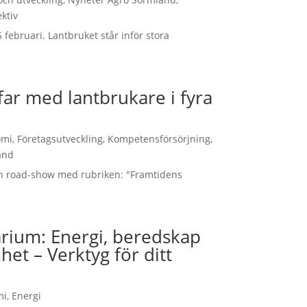
ktiv
februari. Lantbruket står inför stora
far med lantbrukare i fyra
omi
,
Företagsutveckling
,
Kompetensförsörjning
,
and
n road-show med rubriken: "Framtidens
rium: Energi, beredskap
et – Verktyg för ditt
mi
,
Energi