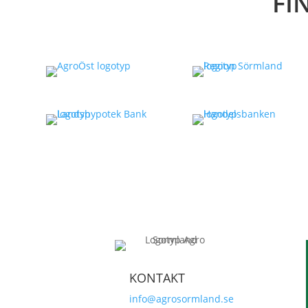
FI
KONTAKT
info@agrosormland.se