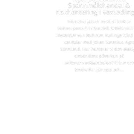
Spannmålshandel &
riskhantering i växtodlin
Inbjudna gäster med på länk är
lantbrukarna Erik Sundell, Sollebrunn
Alexander von Bothmer, Kullinge Gård
samtalar med Johan Varenius, Agr
Sörmland. Hur hanterar vi den skaki
omvärldens påverkan på
lantbruksverksamheten? Priser oc
kostnader går upp och...
Läs mer