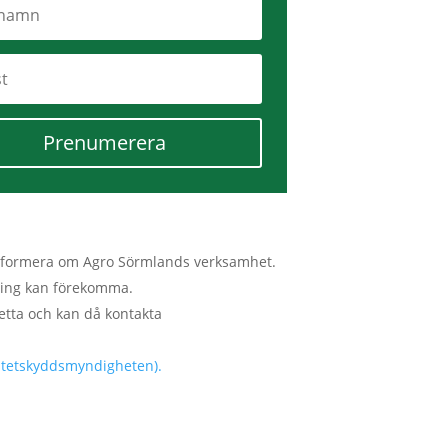
Prenumerera
tt informera om Agro Sörmlands verksamhet.
lmning kan förekomma.
etta och kan då kontakta
ritetskyddsmyndigheten).