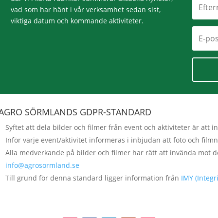
vad som har hänt i vår verksamhet sedan sist,
viktiga datum och kommande aktiviteter.
AGRO SÖRMLANDS GDPR-STANDARD
Syftet att dela bilder och filmer från event och aktiviteter är a
Inför varje event/aktivitet informeras i inbjudan att foto och fi
Alla medverkande på bilder och filmer har rätt att invända mot d
info@agrosormland.se
Till grund för denna standard ligger information från
IMY (Integ