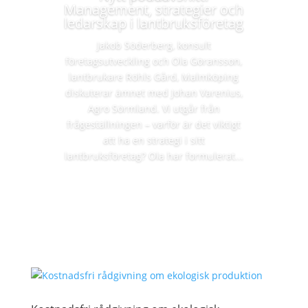
Management, strategier och
ledarskap i lantbruksföretag
Jakob Söderberg, konsult
företagsutveckling och Ola Göransson,
lantbrukare Röhls Gård, Malmköping
diskuterar ämnet med Johan Varenius,
Agro Sörmland. Vi utgår från
frågeställningen – varför är det viktigt
att ha en strategi i sitt
lantbruksföretag? Ola har formulerat...
Läs mer