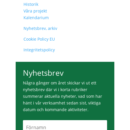
Historik
Våra projekt
Kalendarium
Nyhetsbrev, arkiv
Cookie Policy EU
Integritetspolicy
Nyhetsbrev
Några gånger om året skickar vi ut ett
nyhetsbrev där vi i korta rubriker
summerar aktuella nyheter, vad som har
hänt i vår verksamhet sedan sist, viktiga
datum och kommande aktiviteter.