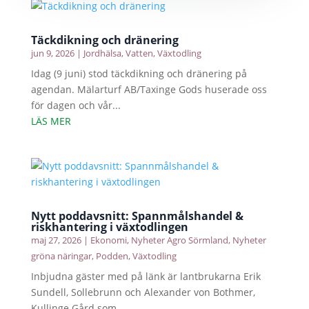
Täckdikning och dränering
jun 9, 2026
|
Jordhälsa
,
Vatten
,
Växtodling
Idag (9 juni) stod täckdikning och dränering på
agendan. Mälarturf AB/Taxinge Gods huserade oss
för dagen och vår...
LÄS MER
Nytt poddavsnitt: Spannmålshandel &
riskhantering i växtodlingen
maj 27, 2026
|
Ekonomi
,
Nyheter Agro Sörmland
,
Nyheter
gröna näringar
,
Podden
,
Växtodling
Inbjudna gäster med på länk är lantbrukarna Erik
Sundell, Sollebrunn och Alexander von Bothmer,
Kullinge Gård som...