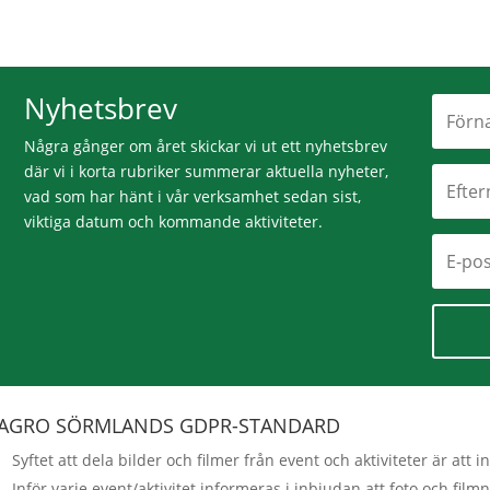
Nyhetsbrev
Några gånger om året skickar vi ut ett nyhetsbrev
där vi i korta rubriker summerar aktuella nyheter,
vad som har hänt i vår verksamhet sedan sist,
viktiga datum och kommande aktiviteter.
AGRO SÖRMLANDS GDPR-STANDARD
Syftet att dela bilder och filmer från event och aktiviteter är a
Inför varje event/aktivitet informeras i inbjudan att foto och fi