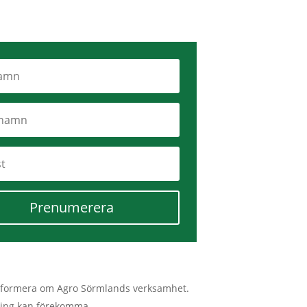
Prenumerera
tt informera om Agro Sörmlands verksamhet.
lmning kan förekomma.