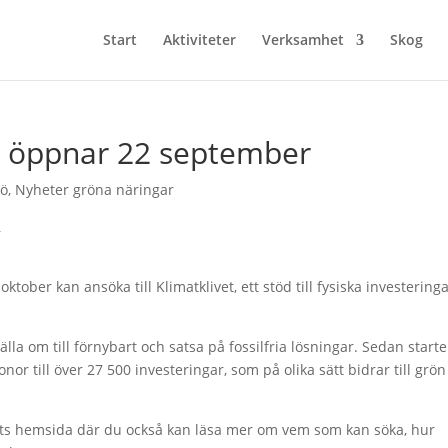
Start
Aktiviteter
Verksamhet
Skog
n öppnar 22 september
jö
,
Nyheter gröna näringar
tober kan ansöka till Klimatklivet, ett stöd till fysiska investering
lla om till förnybart och satsa på fossilfria lösningar. Sedan start
nor till över 27 500 investeringar, som på olika sätt bidrar till grön
ets hemsida där du också kan läsa mer om vem som kan söka, hur