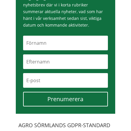
nyhetsbrev där vi i korta rubriker
summerar aktuella nyheter, vad som har
hänt i vår verksamhet sedan sist, viktiga
datum och kommande aktiviteter.
Prenumerera
AGRO SÖRMLANDS GDPR-STANDARD