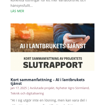
konkreta lösningar för ett mer variationsrikt och
hänsynsfullt...
LÄS MER
Kort sammanfattning – AI i lantbrukets
tjänst
jan 17, 2025
|
Avslutade projekt
,
Nyheter Agro Sörmland
,
Teknik och digitalisering
"AI i sig utgör inte en lösning, men kan vara del i