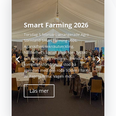
Smart Farming 2026
Torsdag 5 februari, arrangerade Agro
Sörmland Smart Farming 2026.
Ägarskiften, teknikutveckling,
hållbarhet – socialt såväl som fysiskt
och ekonomiskt, resiliens, återväxt och
kompetensförsörjning stod på
agendan med den röda tråden i form
av dagens tema: Vägen mot...
Läs mer