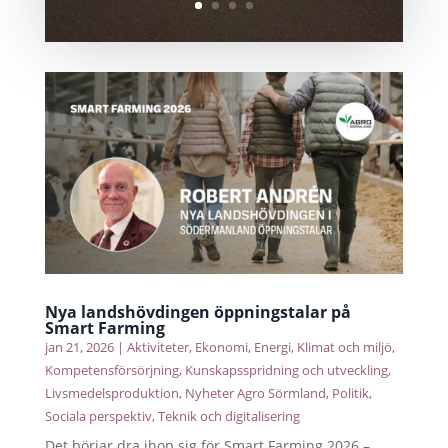
Nya landshövdingen öppningstalar på
Smart Farming
jan 21, 2026
|
Aktiviteter
,
Ekonomi
,
Energi
,
Klimat och miljö
,
Kompetensförsörjning
,
Kunskapsspridning och utveckling
,
Livsmedelsproduktion
,
Nyheter Agro Sörmland
,
Politik
,
Sociala perspektiv
,
Teknik och digitalisering
Det börjar dra ihop sig för Smart Farming 2026 –