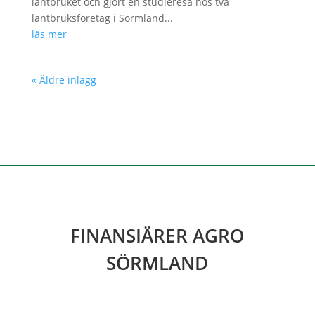
lantbruket och gjort en studieresa hos två
lantbruksföretag i Sörmland...
läs mer
« Äldre inlägg
FINANSIÄRER AGRO
SÖRMLAND