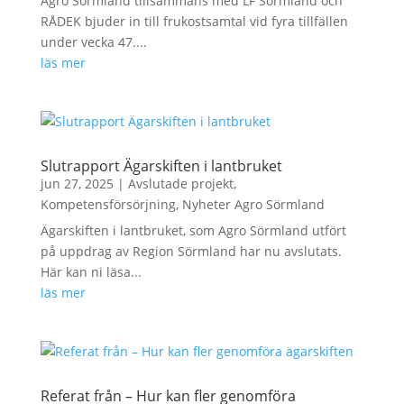
Agro Sörmland tillsammans med LF Sörmland och
RÅDEK bjuder in till frukostsamtal vid fyra tillfällen
under vecka 47....
läs mer
Slutrapport Ägarskiften i lantbruket
jun 27, 2025
|
Avslutade projekt
,
Kompetensförsörjning
,
Nyheter Agro Sörmland
Ägarskiften i lantbruket, som Agro Sörmland utfört
på uppdrag av Region Sörmland har nu avslutats.
Här kan ni läsa...
läs mer
Referat från – Hur kan fler genomföra