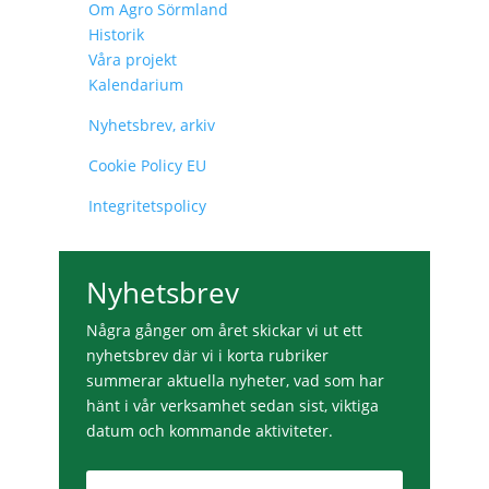
Om Agro Sörmland
Historik
Våra projekt
Kalendarium
Nyhetsbrev, arkiv
Cookie Policy EU
Integritetspolicy
Nyhetsbrev
Några gånger om året skickar vi ut ett
nyhetsbrev där vi i korta rubriker
summerar aktuella nyheter, vad som har
hänt i vår verksamhet sedan sist, viktiga
datum och kommande aktiviteter.