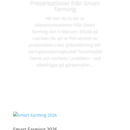
Presentationer från Smart
Farming
Här kan du ta del av
talarpresentationer från Smart
Farming den 5 februari. (Klicka på
rubriken för att se PDF-version av
presentation.) Hur gödselkörning blir
näringsbevattningRudolf Tornerhjelm
Teknik och resiliens i praktiken – vad
efterfrågas på gårdarnaPer...
Läs mer
Smart Farming 2026