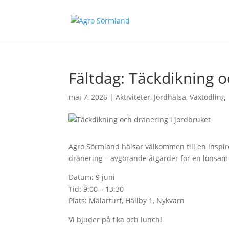
Fältdag: Täckdikning o
maj 7, 2026
|
Aktiviteter
,
Jordhälsa
,
Växtodling
Agro Sörmland hälsar välkommen till en inspir
dränering – avgörande åtgärder för en lönsam 
Datum: 9 juni
Tid: 9:00 – 13:30
Plats: Mälarturf, Hällby 1, Nykvarn
Vi bjuder på fika och lunch!