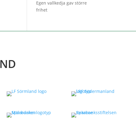
Egen vallkedja gav större
frihet
AND