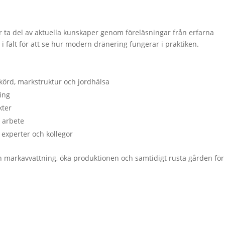
r ta del av aktuella kunskaper genom föreläsningar från erfarna
 i fält för att se hur modern dränering fungerar i praktiken.
örd, markstruktur och jordhälsa
ing
kter
i arbete
 experter och kollegor
a din markavvattning, öka produktionen och samtidigt rusta gården för