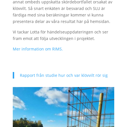
annat ombeds uppskatta skördebortfallet orsakat av
klövvilt. Så snart enkäten är besvarad och SLU är
färdiga med sina beräkningar kommer vi kunna
presentera delar av våra resultat här på hemsidan.
Vi tackar Lotta för händelseuppdateringen och ser
fram emot att följa utvecklingen i projektet.
Mer information om RIMS.
Rapport från studie hur och var klövvilt rör sig