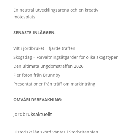
En neutral utvecklingsarena och en kreativ
mötesplats
SENASTE INLÄGGEN:
Vilt i jordbruket – fjärde träffen
Skogsdag – Förvaltningsåtgärder för olika skogstyper
Den ultimata ungdomsträffen 2026
Fler foton från Brunnby
Presentationer från träff om markintrång
OMVÄRLDSBEVAKNING:
Jordbruksaktuellt
Historiskt låg skörd väntas i Storbritannien