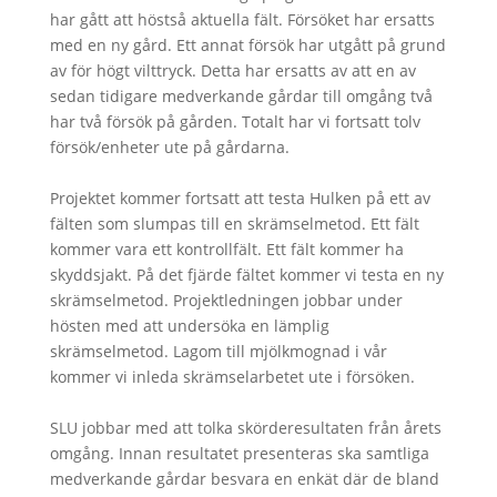
har gått att höstså aktuella fält. Försöket har ersatts
med en ny gård. Ett annat försök har utgått på grund
av för högt vilttryck. Detta har ersatts av att en av
sedan tidigare medverkande gårdar till omgång två
har två försök på gården. Totalt har vi fortsatt tolv
försök/enheter ute på gårdarna.
Projektet kommer fortsatt att testa Hulken på ett av
fälten som slumpas till en skrämselmetod. Ett fält
kommer vara ett kontrollfält. Ett fält kommer ha
skyddsjakt. På det fjärde fältet kommer vi testa en ny
skrämselmetod. Projektledningen jobbar under
hösten med att undersöka en lämplig
skrämselmetod. Lagom till mjölkmognad i vår
kommer vi inleda skrämselarbetet ute i försöken.
SLU jobbar med att tolka skörderesultaten från årets
omgång. Innan resultatet presenteras ska samtliga
medverkande gårdar besvara en enkät där de bland