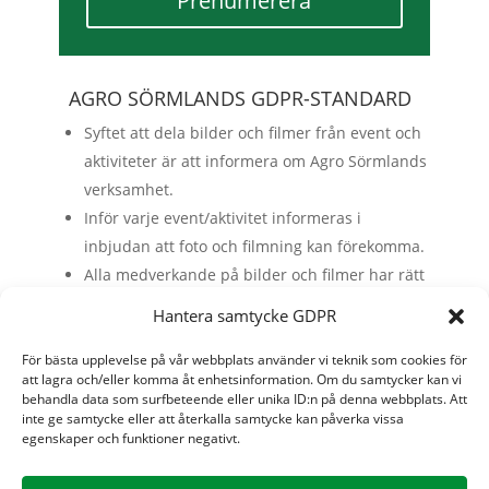
Prenumerera
AGRO SÖRMLANDS GDPR-STANDARD
Syftet att dela bilder och filmer från event och
aktiviteter är att informera om Agro Sörmlands
verksamhet.
Inför varje event/aktivitet informeras i
inbjudan att foto och filmning kan förekomma.
Alla medverkande på bilder och filmer har rätt
att invända mot detta och kan då kontakta
Hantera samtycke GDPR
info@agrosormland.se
Till grund för denna standard ligger
För bästa upplevelse på vår webbplats använder vi teknik som cookies för
att lagra och/eller komma åt enhetsinformation. Om du ​​samtycker kan vi
information från
IMY
behandla data som surfbeteende eller unika ID:n på denna webbplats. Att
(Integritetskyddsmyndigheten).
inte ge samtycke eller att återkalla samtycke kan påverka vissa
egenskaper och funktioner negativt.