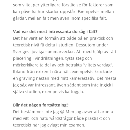
som viltet ger ytterligare förståelse för faktorer som
kan påverka hur skador uppstår. Exempelvis mellan
gårdar, mellan fält men även inom specifika fält.
Vad var det mest intressanta du såg i fält?
Det har varit en förmån att både på en praktisk och
teoretisk nivå få delta i studien. Dessutom under
Sveriges ljuvliga sommarveckor. Att med hjälp av rätt
placering i vindriktningen, tysta steg och
mörkerkikare ta del av och betrakta ”viltets vardag”.
Ibland från extremt nära håll, exempelvis krockade
en grävling nästan med mitt kamerastativ. Det mesta
jag såg var intressant, även sådant som inte ingick i
själva studien, exempelvis kattuggla.
Blir det någon fortsättning?
Det bestämmer inte jag 😉 Men jag avser att arbeta
med vilt- och naturvårdsfrågor både praktiskt och
teoretiskt när jag avlagt min examen.