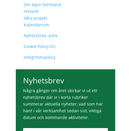
Om Agro Sörmland
Historik
Våra projekt
Kalendarium
Nyhetsbrev, arkiv
Cookie Policy EU
Integritetspolicy
Nyhetsbrev
Några gånger om året skickar vi ut ett
nyhetsbrev där vi i korta rubriker
summerar aktuella nyheter, vad som har
hänt i vår verksamhet sedan sist, viktiga
datum och kommande aktiviteter.