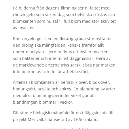
På bilderna från dagens filmning ser ni fältet med
rörsvingeln som vilken dag som helst ska tröskas och
blomkanten som nu står i full blom med stor aktivitet
av insekter.
Rörsvingeln gör som en flerårig gröda stor nytta för
den biologiska mångfalden, kanske framför allt
under markytan. I jorden finns ett myller av arter
som bakterier och inte minst daggmaskar. Flera av
de marklevande arterna trivs särskilt bra när marken
inte bearbetas och de får arbeta ostört.
Arterna i blomkanten är persisk klöver, blodklöver,
honungsört, bovete och solros. En blandning av arter
med olika blomningsperioder vilket gör att
blandningen blommar i veckor.
Fältstudie biologisk mångfald är en tilläggsinsats till
projekt Mer vall, finansierad av LF Sörmland.