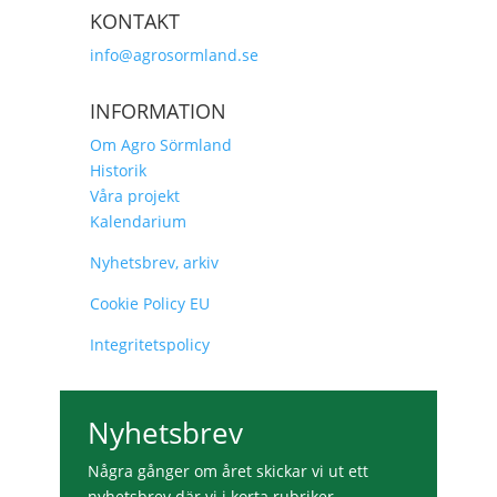
KONTAKT
info@agrosormland.se
INFORMATION
Om Agro Sörmland
Historik
Våra projekt
Kalendarium
Nyhetsbrev, arkiv
Cookie Policy EU
Integritetspolicy
Nyhetsbrev
Några gånger om året skickar vi ut ett
nyhetsbrev där vi i korta rubriker