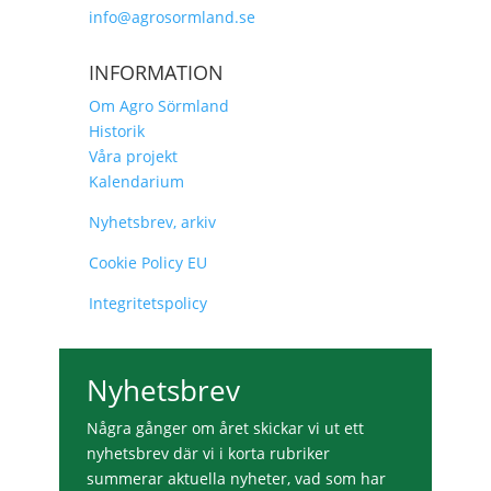
info@agrosormland.se
INFORMATION
Om Agro Sörmland
Historik
Våra projekt
Kalendarium
Nyhetsbrev, arkiv
Cookie Policy EU
Integritetspolicy
Nyhetsbrev
Några gånger om året skickar vi ut ett
nyhetsbrev där vi i korta rubriker
summerar aktuella nyheter, vad som har