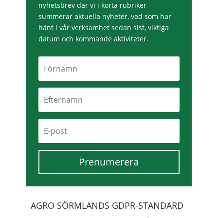
nyhetsbrev där vi i korta rubriker
summerar aktuella nyheter, vad som har
hänt i vår verksamhet sedan sist, viktiga
datum och kommande aktiviteter.
Prenumerera
AGRO SÖRMLANDS GDPR-STANDARD