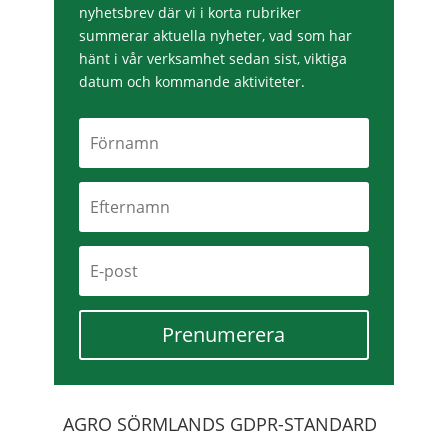
nyhetsbrev där vi i korta rubriker
summerar aktuella nyheter, vad som har
hänt i vår verksamhet sedan sist, viktiga
datum och kommande aktiviteter.
Prenumerera
AGRO SÖRMLANDS GDPR-STANDARD