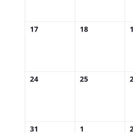
0
0
17
18
evenemang,
evenemang,
0
0
24
25
evenemang,
evenemang,
0
0
31
1