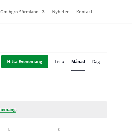
Om Agro Sörmland
Nyheter
Kontakt
Evenemang
vynavigering
Hitta Evenemang
Lista
Månad
Dag
enemang
.
L
LÖRDAG
S
SÖNDAG