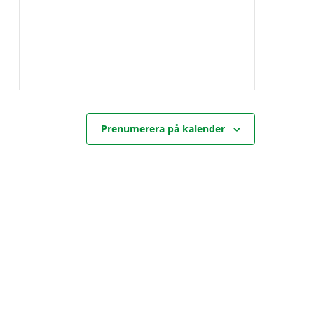
g,
evenemang,
evenemang,
Prenumerera på kalender