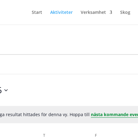
Start
Aktiviteter
Verksamhet
Skog
6
ga resultat hittades för denna vy. Hoppa till
nästa kommande ev
Notis
SDAG
T
TORSDAG
F
FREDAG