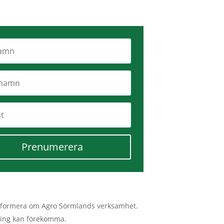
Prenumerera
tt informera om Agro Sörmlands verksamhet.
lmning kan förekomma.