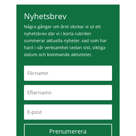
Nyhetsbrev
Några gånger om året skickar vi ut ett
nyhetsbrev där vi i korta rubriker
summerar aktuella nyheter, vad som har
hänt i vår verksamhet sedan sist, viktiga
datum och kommande aktiviteter.
Prenumerera