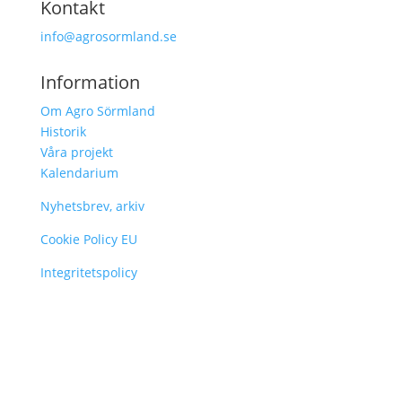
Kontakt
info@agrosormland.se
Information
Om Agro Sörmland
Historik
Våra projekt
Kalendarium
Nyhetsbrev, arkiv
Cookie Policy EU
Integritetspolicy
Nyhetsbrev
Några gånger om året skickar vi ut ett
nyhetsbrev där vi i korta rubriker summerar