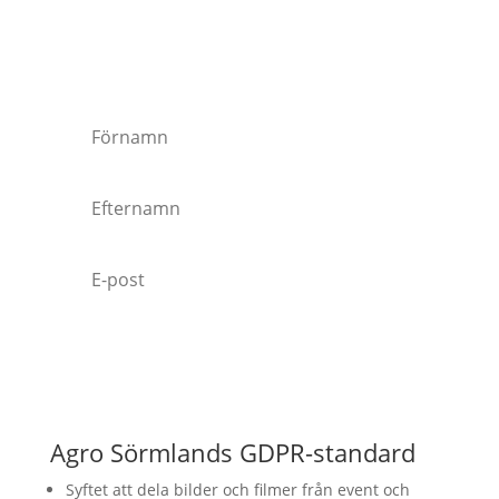
aktuella nyheter, vad som har hänt i vår
verksamhet sedan sist, viktiga datum och
kommande aktiviteter.
Prenumerera
Agro Sörmlands GDPR-standard
Syftet att dela bilder och filmer från event och