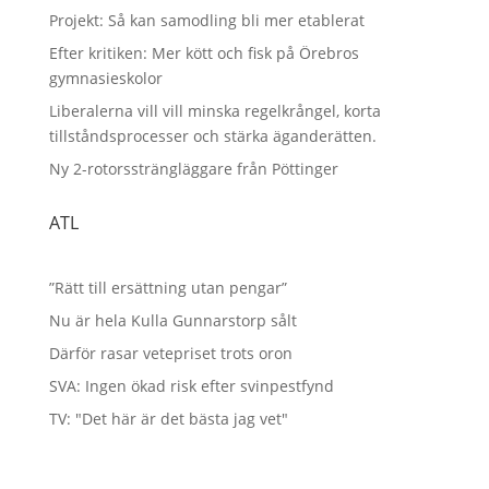
Projekt: Så kan samodling bli mer etablerat
Efter kritiken: Mer kött och fisk på Örebros
gymnasieskolor
Liberalerna vill vill minska regelkrångel, korta
tillståndsprocesser och stärka ägande­rätten.
Ny 2-rotorssträngläggare från Pöttinger
ATL
”Rätt till ersättning utan pengar”
Nu är hela Kulla Gunnarstorp sålt
Därför rasar vetepriset trots oron
SVA: Ingen ökad risk efter svinpestfynd
TV: "Det här är det bästa jag vet"