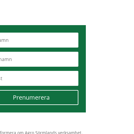
Prenumerera
tt informera om Agro Sörmlands verksamhet.