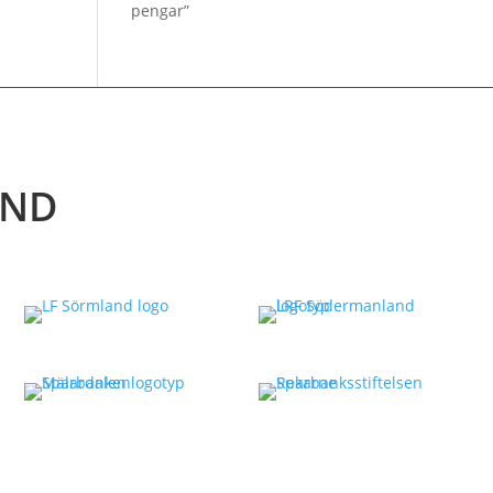
pengar”
AND