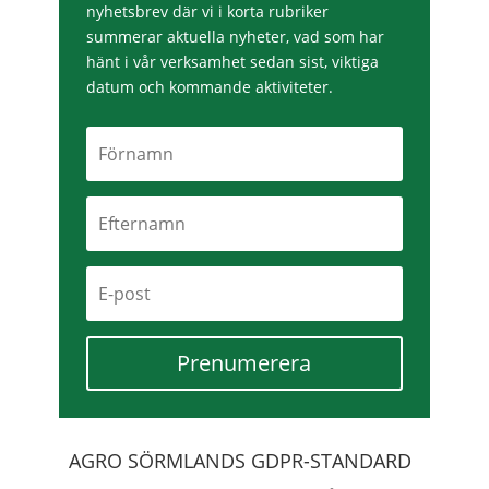
nyhetsbrev där vi i korta rubriker
summerar aktuella nyheter, vad som har
hänt i vår verksamhet sedan sist, viktiga
datum och kommande aktiviteter.
Prenumerera
AGRO SÖRMLANDS GDPR-STANDARD