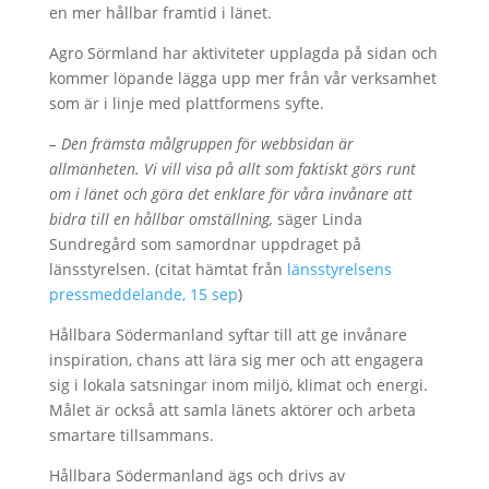
en mer hållbar framtid i länet.
Agro Sörmland har aktiviteter upplagda på sidan och
kommer löpande lägga upp mer från vår verksamhet
som är i linje med plattformens syfte.
– Den främsta målgruppen för webbsidan är
allmänheten. Vi vill visa på allt som faktiskt görs runt
om i länet och göra det enklare för våra invånare att
bidra till en hållbar omställning,
säger Linda
Sundregård som samordnar uppdraget på
länsstyrelsen. (citat hämtat från
länsstyrelsens
pressmeddelande, 15 sep
)
Hållbara Södermanland syftar till att ge invånare
inspiration, chans att lära sig mer och att engagera
sig i lokala satsningar inom miljö, klimat och energi.
Målet är också att samla länets aktörer och arbeta
smartare tillsammans.
Hållbara Södermanland ägs och drivs av