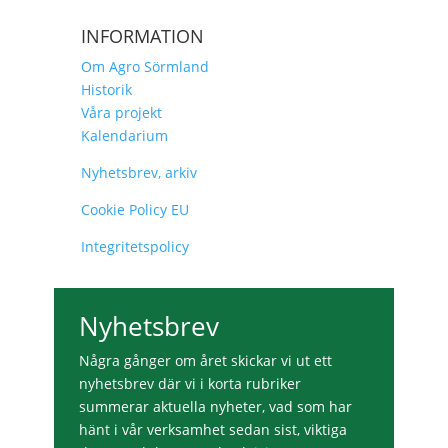
INFORMATION
Om Agro Sörmland
Historik
Våra projekt
Kalendarium
Nyhetsbrev, arkiv
Cookie Policy EU
Integritetspolicy
Nyhetsbrev
Några gånger om året skickar vi ut ett
nyhetsbrev där vi i korta rubriker
summerar aktuella nyheter, vad som har
hänt i vår verksamhet sedan sist, viktiga