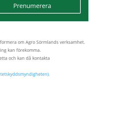
Prenumerera
tt informera om Agro Sörmlands verksamhet.
lmning kan förekomma.
etta och kan då kontakta
ritetskyddsmyndigheten).