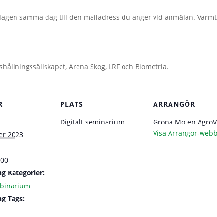
ddagen samma dag till den mailadress du anger vid anmälan. Varm
ållningssällskapet, Arena Skog, LRF och Biometria.
R
PLATS
ARRANGÖR
Digitalt seminarium
Gröna Möten AgroV
Visa Arrangör-webb
er 2023
:00
g Kategorier:
binarium
g Tags: