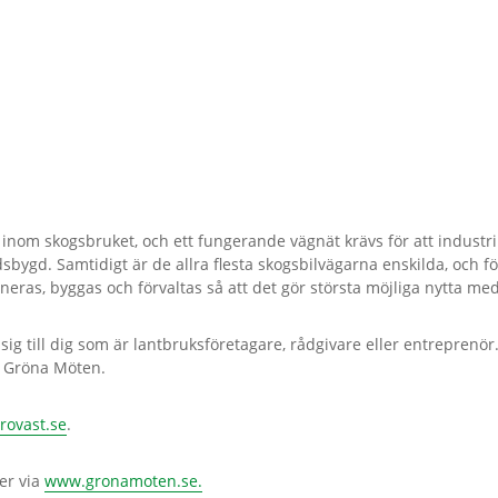
inom skogsbruket, och ett fungerande vägnät krävs för att industr
bygd. Samtidigt är de allra flesta skogsbilvägarna enskilda, och f
eras, byggas och förvaltas så att det gör största möjliga nytta me
ig till dig som är lantbruksföretagare, rådgivare eller entrepren
t Gröna Möten.
rovast.se
.
er via
www.gronamoten.se.