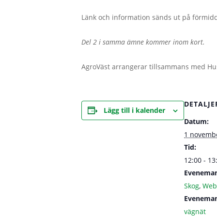
Länk och information sänds ut på förmi
Del 2 i samma ämne kommer inom kort.
AgroVäst arrangerar tillsammans med Hush
DETALJE
Lägg till i kalender
Datum:
1 novemb
Tid:
12:00 - 13
Eveneman
Skog
,
Web
Eveneman
vägnät