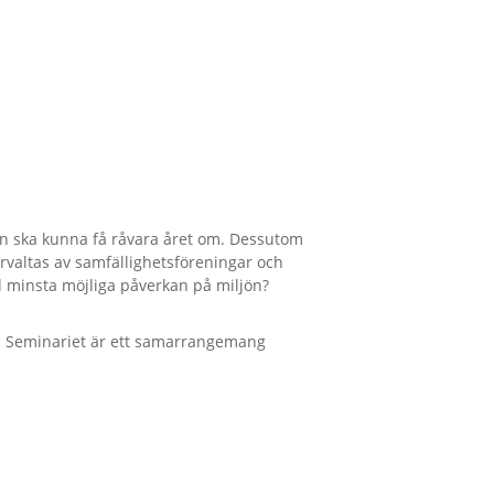
in ska kunna få råvara året om. Dessutom
örvaltas av samfällighetsföreningar och
d minsta möjliga påverkan på miljön?
ör. Seminariet är ett samarrangemang