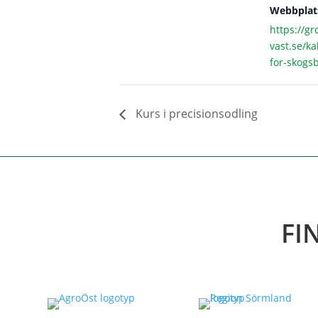
Webbplat
https://g
vast.se/k
for-skogsb
Kurs i precisionsodling
FI