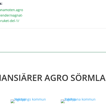
s:
ronamoten.agro
alender/vagnat-
ruket-del-1/
NANSIÄRER AGRO SÖRML