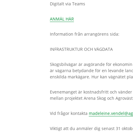
Digitalt via Teams
ANMÄL HÄR
Information från arrangörens sida:
INFRASTRUKTUR OCH VÄGDATA
Skogsbilvägar är avgörande för ekonomin 
är vägarna betydande för en levande lands
enskilda markägare. Hur kan vägnätet plan
Evenemanget är kostnadsfritt och vänder s
mellan projektet Arena Skog och Agroväs
Vid frågor kontakta
madeleine.vendel@ag
Viktigt att du anmäler dig senast 31 oktob