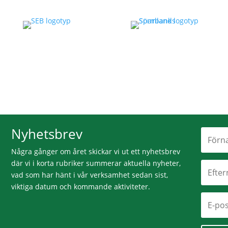
Nyhetsbrev
Några gånger om året skickar vi ut ett nyhetsbrev
där vi i korta rubriker summerar aktuella nyheter,
vad som har hänt i vår verksamhet sedan sist,
viktiga datum och kommande aktiviteter.