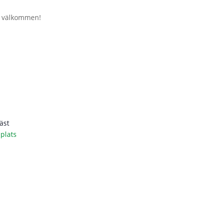
t välkommen!
äst
plats