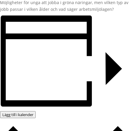
Möjligheter för unga att jobba i gröna näringar, men vilken typ av
jobb passar i vilken ålder och vad säger arbetsmiljölagen?
Lägg till i kalender