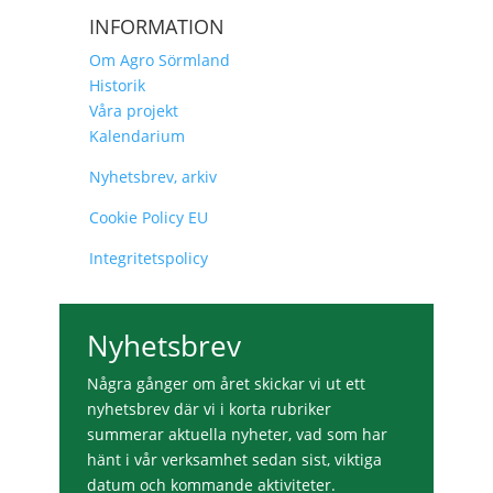
INFORMATION
Om Agro Sörmland
Historik
Våra projekt
Kalendarium
Nyhetsbrev, arkiv
Cookie Policy EU
Integritetspolicy
Nyhetsbrev
Några gånger om året skickar vi ut ett
nyhetsbrev där vi i korta rubriker
summerar aktuella nyheter, vad som har
hänt i vår verksamhet sedan sist, viktiga
datum och kommande aktiviteter.