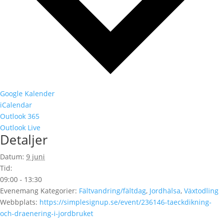
Google Kalender
iCalendar
Outlook 365
Outlook Live
Detaljer
Datum:
9 juni
Tid:
09:00 - 13:30
Evenemang Kategorier:
Fältvandring/fältdag
,
Jordhälsa
,
Växtodling
Webbplats:
https://simplesignup.se/event/236146-taeckdikning-
och-draenering-i-jordbruket