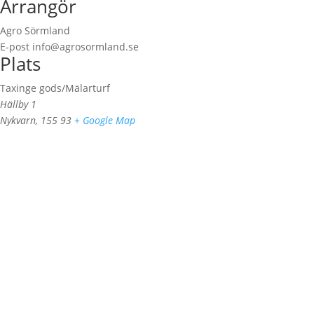
Arrangör
Agro Sörmland
E-post
info@agrosormland.se
Plats
Taxinge gods/Mälarturf
Hällby 1
Nykvarn
,
155 93
+ Google Map