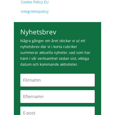
Cookie Policy EU
Integritetspolicy
Nyhetsbrev
Några gånger om året skickar vi ut ett
nyhetsbrev där vi i korta rubriker
summerar aktuella nyheter, vad som har
hänt i vår verksamhet sedan sist, viktiga
datum och kommande aktiviteter.