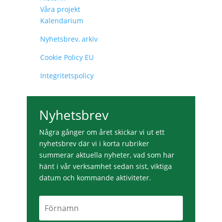
Våra projekt
Kalendarium
Nyhetsbrev, arkiv
Cookie Policy EU
Integritetspolicy
Nyhetsbrev
Några gånger om året skickar vi ut ett
nyhetsbrev där vi i korta rubriker
summerar aktuella nyheter, vad som har
hänt i vår verksamhet sedan sist, viktiga
datum och kommande aktiviteter.