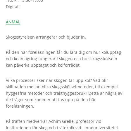
Tid: kl. 15:30–17:00
Digitalt
ANMÄL
Skogsstyrelsen arrangerar och bjuder in.
På den här föreläsningen får du lära dig om hur kolupptag
och kolinlagring fungerar i skogen och hur skogsskötseln
kan påverka upptaget och kolförrådet.
Vilka processer sker när skogen tar upp kol? Vad blir
skillnaden mellan olika skogsskötselmetoder, till exempel
hyggesfria metoder och trakthyggesbruk? Detta är några av
de frågor som kommer att tas upp på den här
föreläsningen.
På träffen medverkar Achim Grelle, professor vid
Institutionen för skog och träteknik vid Linnéuniversitetet