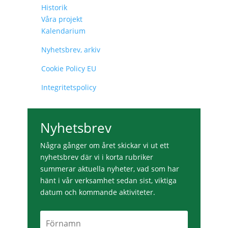
Historik
Våra projekt
Kalendarium
Nyhetsbrev, arkiv
Cookie Policy EU
Integritetspolicy
Nyhetsbrev
Några gånger om året skickar vi ut ett
nyhetsbrev där vi i korta rubriker
summerar aktuella nyheter, vad som har
hänt i vår verksamhet sedan sist, viktiga
datum och kommande aktiviteter.