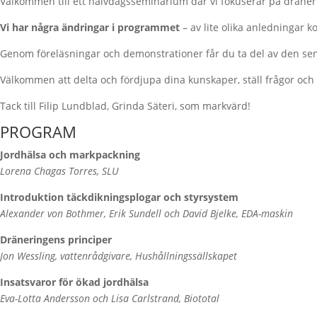
Välkommen till ett halvdagsseminarium där vi fokuserar på dräner
Vi har några ändringar i programmet
– av lite olika anledningar k
Genom föreläsningar och demonstrationer får du ta del av den sen
Välkommen att delta och fördjupa dina kunskaper, ställ frågor och
Tack till Filip Lundblad, Grinda Säteri, som markvärd!
PROGRAM
Jordhälsa och markpackning
Lorena Chagas Torres, SLU
Introduktion täckdikningsplogar och styrsystem
Alexander von Bothmer, Erik Sundell och David Bjelke, EDA-maskin
Dräneringens principer
Jon Wessling, vattenrådgivare, Hushållningssällskapet
Insatsvaror för ökad jordhälsa
Eva-Lotta Andersson och Lisa Carlstrand, Biototal