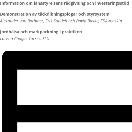
Information om länsstyrelsens rådgivning och investeringsstöd
Demonstration av täckdikningsplogar och styrsystem
Alexander von Bothmer, Erik Sundell och David Bjelke, EDA-maskin
Jordhälsa och markpackning i praktiken
Lorena Chagas Torres, SLU