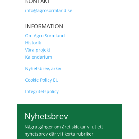
KONTAKT
info@agrosormland.se
INFORMATION
Om Agro Sörmland
Historik
Våra projekt
Kalendarium
Nyhetsbrev, arkiv
Cookie Policy EU
Integritetspolicy
Nyhetsbrev
Några gånger om året skickar vi ut ett
nyhetsbrev där vi i korta rubriker