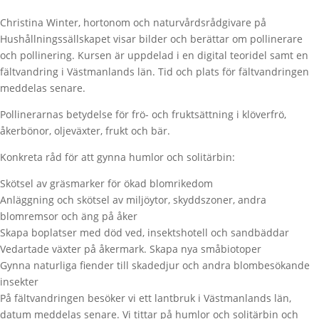
Christina Winter, hortonom och naturvårdsrådgivare på
Hushållningssällskapet visar bilder och berättar om pollinerare
och pollinering. Kursen är uppdelad i en digital teoridel samt en
fältvandring i Västmanlands län. Tid och plats för fältvandringen
meddelas senare.
Pollinerarnas betydelse för frö- och fruktsättning i klöverfrö,
åkerbönor, oljeväxter, frukt och bär.
Konkreta råd för att gynna humlor och solitärbin:
Skötsel av gräsmarker för ökad blomrikedom
Anläggning och skötsel av miljöytor, skyddszoner, andra
blomremsor och äng på åker
Skapa boplatser med död ved, insektshotell och sandbäddar
Vedartade växter på åkermark. Skapa nya småbiotoper
Gynna naturliga fiender till skadedjur och andra blombesökande
insekter
På fältvandringen besöker vi ett lantbruk i Västmanlands län,
datum meddelas senare. Vi tittar på humlor och solitärbin och