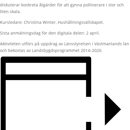
diskuterar konkreta åtgärder för att gynna pollinerare i stor och
liten skala.
Kursledare: Christina Winter, Hushållningssällskapet.
Sista anmälningsdag för den digitala delen: 2 april.
Aktiviteten utförs på uppdrag av Länsstyrelsen i Västmanlands län
och bekostas av Landsbygdsprogrammet 2014–2020.