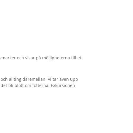
marker och visar på möjligheterna till ett
et och allting däremellan. Vi tar även upp
n det bli blött om fötterna. Exkursionen