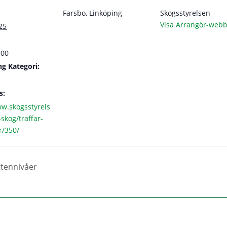
Farsbo, Linköping
Skogsstyrelsen
Visa Arrangör-webb
25
:00
g Kategori:
s:
ww.skogsstyrels
skog/traffar-
r/350/
ttennivåer