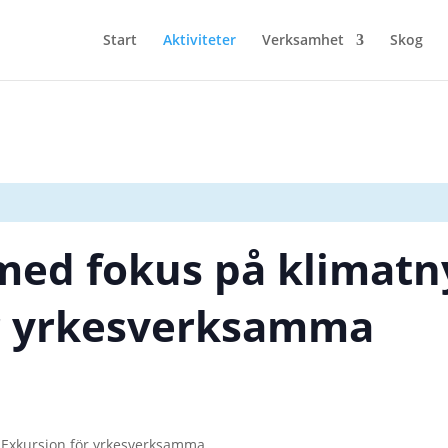
Start
Aktiviteter
Verksamhet
Skog
med fokus på klimatny
ör yrkesverksamma