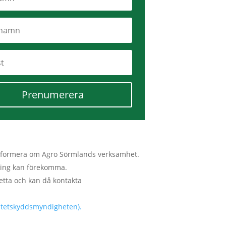
Prenumerera
tt informera om Agro Sörmlands verksamhet.
lmning kan förekomma.
etta och kan då kontakta
ritetskyddsmyndigheten).