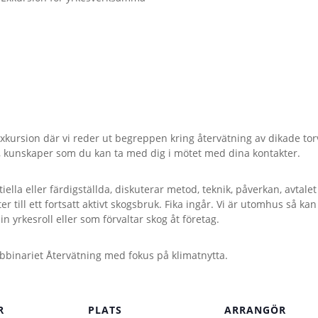
xkursion där vi reder ut begreppen kring återvätning av dikade torv
ng, kunskaper som du kan ta med dig i mötet med dina kontakter.
ntiella eller färdigställda, diskuterar metod, teknik, påverkan, avtal
er till ett fortsatt aktivt skogsbruk. Fika ingår. Vi är utomhus så ka
in yrkesroll eller som förvaltar skog åt företag.
bbinariet Återvätning med fokus på klimatnytta.
R
PLATS
ARRANGÖR