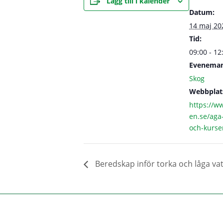
Lägg till i kalender
Datum:
14 maj 20
Tid:
09:00 - 12
Eveneman
Skog
Webbplat
https://w
en.se/aga-
och-kurse
Beredskap inför torka och låga va