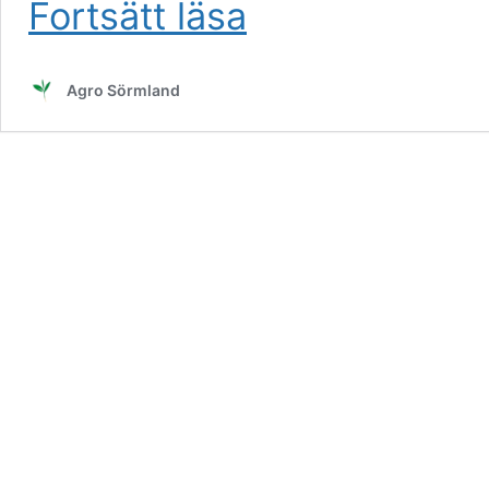
Fortsätt läsa
Heby
Slott,
lövskogsskötsel
Agro Sörmland