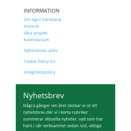
INFORMATION
Om Agro Sörmland
Historik
Våra projekt
Kalendarium
Nyhetsbrev, arkiv
Cookie Policy EU
Integritetspolicy
Nyhetsbrev
Några gånger om året skickar vi ut ett
nyhetsbrev där vi i korta rubriker
summerar aktuella nyheter, vad som har
hänt i vår verksamhet sedan sist, viktiga