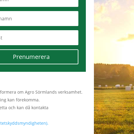
Prenumerera
tt informera om Agro Sörmlands verksamhet.
lmning kan förekomma.
etta och kan då kontakta
ritetskyddsmyndigheten).