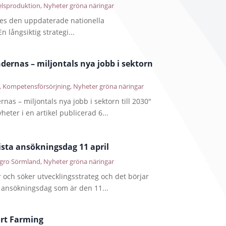
lsproduktion
,
Nyheter gröna näringar
des den uppdaterade nationella
n långsiktig strategi...
dernas – miljontals nya jobb i sektorn
,
Kompetensförsörjning
,
Nyheter gröna näringar
nas – miljontals nya jobb i sektorn till 2030"
eter i en artikel publicerad 6...
ista ansökningsdag 11 april
gro Sörmland
,
Nyheter gröna näringar
och söker utvecklingsstrateg och det börjar
ta ansökningsdag som är den 11...
art Farming