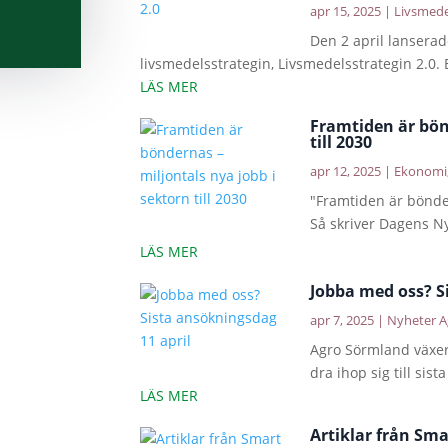
apr 15, 2025
|
Livsmede
Den 2 april lansera
livsmedelsstrategin, Livsmedelsstrategin 2.0. E
LÄS MER
Framtiden är bön
till 2030
apr 12, 2025
|
Ekonomi
"Framtiden är bönder
Så skriver Dagens Nyh
LÄS MER
Jobba med oss? S
apr 7, 2025
|
Nyheter A
Agro Sörmland växer 
dra ihop sig till sis
LÄS MER
Artiklar från Sm