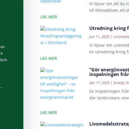
Vi tipsar om att du
till Klimatklivet, ett s
LÄS MER
Utredning kring 
jun 11, 2025
|
Livsmede
Vi tipsar om Livsme
bas
en utredning kring f
re
LÄS MER
blem
”Gör energiinveste
inspelningen frå
apr 17, 2025
|
Energi
,
N
..
Se inspelningen frå
där lantbrukare, ene
LÄS MER
Livsmedelsstrate