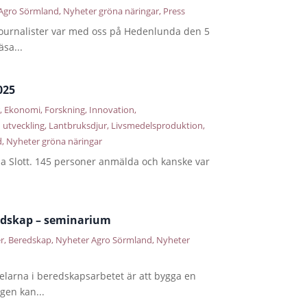
Agro Sörmland
,
Nyheter gröna näringar
,
Press
a journalister var med oss på Hedenlunda den 5
sa...
025
r
,
Ekonomi
,
Forskning
,
Innovation
,
 utveckling
,
Lantbruksdjur
,
Livsmedelsproduktion
,
d
,
Nyheter gröna näringar
a Slott. 145 personer anmälda och kanske var
edskap – seminarium
er
,
Beredskap
,
Nyheter Agro Sörmland
,
Nyheter
delarna i beredskapsarbetet är att bygga en
gen kan...