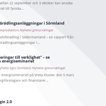
 mellan 22 september och 3 oktober kan ansöka
töd till fysiska...
förädlingsanläggningar i Sörmland
lsproduktion
,
Nyheter gröna näringar
delsförädling i Södermanland – en rapport från
örädlingsanläggningar i...
ringar till verklighet” – se
n energiseminariet
yheter Agro Sörmland
,
Nyheter gröna näringar
n energiseminariet på Vreta Kluster den 5 mars
rgiföretagare och finansiärer...
gin 2.0