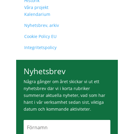
Historik
Våra projekt
Kalendarium
Nyhetsbrev, arkiv
Cookie Policy EU
Integritetspolicy
Nyhetsbrev
Några gånger om året skickar vi ut ett
nyhetsbrev där vi i korta rubriker
summerar aktuella nyheter, vad som har
hänt i vår verksamhet sedan sist, viktiga
datum och kommande aktiviteter.